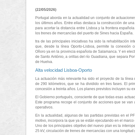
(22/05/2026)
Portugal aborda en la actualidad un conjunto de actuaciones 
los últimos años. Entre ellas destaca la construcción de un
para acortar la distancia entre Lisboa y la frontera española
los trenes de mercancías del puerto de Sines hacia España.
tra de las principales iniciativas ha sido la rehabilitación in
que, desde la línea Oporto-Lisboa, permite la conexión 
Oñoro ya en la provincia española de Salamanca. Y en electr
de Santo António, a orillas del río Guadiana, que separa Po
de Huelva.
Alta velocidad Lisboa-Oporto
La actuación más relevante ha sido el proyecto de la línea 
de 290 kilómetros, que se ha dividido en tres fases. El p
concesión a treinta años. Los planes previstos incluyen su ex
El Gobierno portugués, consciente de que todas esas actuaci
Este programa recoge el conjunto de acciones que se van a 
operativos.
En la actualidad, algunas de las partidas previstas en el P
motivo, incorpora la que ya se están ejecutando en el marco
Uno de los principales objetivo del nuevo plan es la interope
25 kV, circulación de trenes de mercancías con una longitud