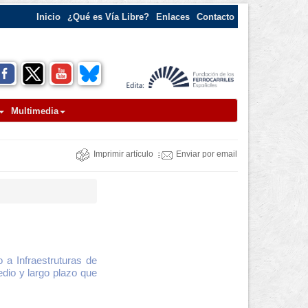
Inicio
¿Qué es Vía Libre?
Enlaces
Contacto
Multimedia
Imprimir artículo
Enviar por email
 a Infraestruturas de
edio y largo plazo que