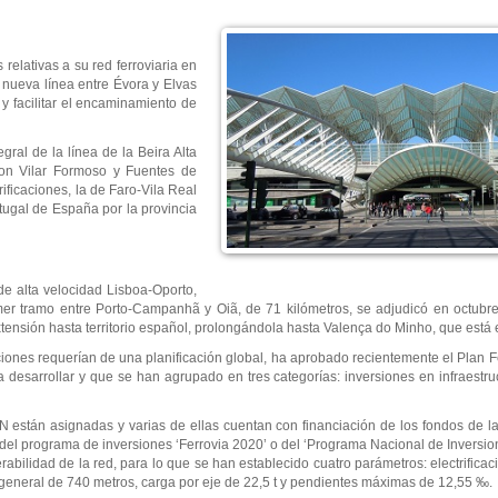
relativas a su red ferroviaria en
a nueva línea entre Évora y Elvas
 y facilitar el encaminamiento de
tegral de la línea de la Beira Alta
con Vilar Formoso y Fuentes de
ificaciones, la de Faro-Vila Real
rtugal de España por la provincia
de alta velocidad Lisboa-Oporto,
rimer tramo entre Porto-Campanhã y Oiã, de 71 kilómetros, se adjudicó en octub
tensión hasta territorio español, prolongándola hasta Valença do Minho, que está e
ones requerían de una planificación global, ha aprobado recientemente el Plan F
desarrollar y que se han agrupado en tres categorías: inversiones en infraestruc
FN están asignadas y varias de ellas cuentan con financiación de los fondos de 
 del programa de inversiones ‘Ferrovia 2020’ o del ‘Programa Nacional de Inversi
rabilidad de la red, para lo que se han establecido cuatro parámetros: electrificac
 general de 740 metros, carga por eje de 22,5 t y pendientes máximas de 12,55 ‰.