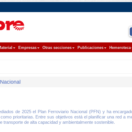
aterial
Empresas
Otras secciones
Publicaciones
Hemeroteca
 Nacional
diados de 2025 el Plan Ferroviario Nacional (PFN) y ha encargado
omo prioritarias. Entre sus objetivos está el planificar una red a m
de transporte de alta capacidad y ambientalmente sostenible.