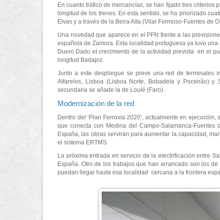
En cuanto tráfico de mercancías, se han fijado tres criterios 
longitud de los trenes. En esta sentido, se ha priorizado cu
Elvas y a través de la Beira Alta (Vilar Formoso-Fuentes de 
Una novedad que aparece en el PFN frente a las previsiones 
española de Zamora. Esta localidad portuguesa ya tuvo una l
Duero.Dado el crecimiento de la actividad prevista en el p
longitud Badajoz.
Junto a este despliegue se preve una red de terminales i
Alfarelos, Lisboa (Lisboa Norte, Bobadela y Poceirão) y 
secundaria se añade la de Loulé (Faro).
Modernización de la red
Dentro del ‘Plan Ferrovia 2020’, actualmente en ejecución, s
que conecta con Medina del Campo-Salamanca-Fuentes de 
España, las obras servirán para aumentar la capacidad, mant
el sistema ERTMS.
La próxima entrada en servicio de la electrificación entre S
España. Otro de los trabajos que han arrancado son los de la
puedan llegar hasta esa localidad cercana a la frontera esp