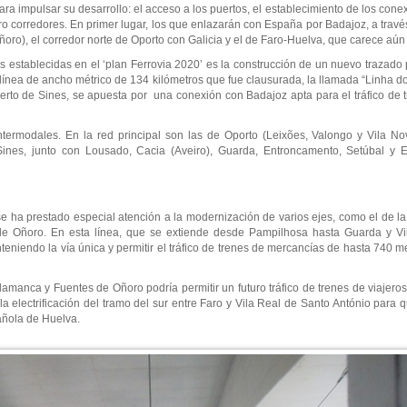
para impulsar su desarrollo: el acceso a los puertos, el establecimiento de los cone
atro corredores. En primer lugar, los que enlazarán con España por Badajoz, a travé
Oñoro), el corredor norte de Oporto con Galicia y el de Faro-Huelva, que carece aún
establecidas en el ‘plan Ferrovia 2020’ es la construcción de un nuevo trazado 
ínea de ancho métrico de 134 kilómetros que fue clausurada, la llamada “Linha do 
uerto de Sines, se apuesta por una conexión con Badajoz apta para el tráfico de 
ntermodales. En la red principal son las de Oporto (Leixões, Valongo y Vila N
Sines, junto con Lousado, Cacia (Aveiro), Guarda, Entroncamento, Setúbal y E
e ha prestado especial atención a la modernización de varios ejes, como el de la B
Oñoro. En esta línea, que se extiende desde Pampilhosa hasta Guarda y Vil
eniendo la vía única y permitir el tráfico de trenes de mercancías de hasta 740 m
alamanca y Fuentes de Oñoro podría permitir un futuro tráfico de trenes de viajeros
 electrificación del tramo del sur entre Faro y Vila Real de Santo António para q
añola de Huelva.