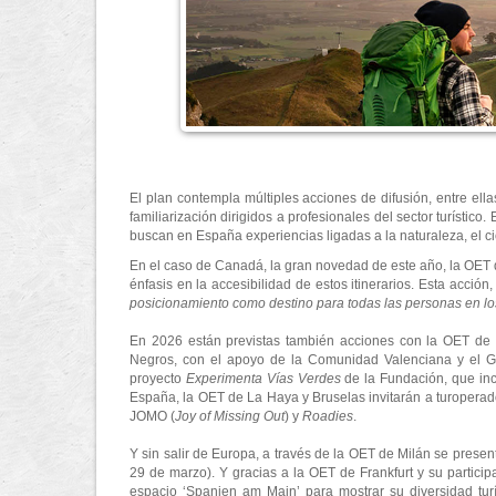
El plan contempla múltiples acciones de difusión, entre ell
familiarización dirigidos a profesionales del sector turístic
buscan en España experiencias ligadas a la naturaleza, el ci
En el caso de Canadá, la gran novedad de este año, la OET 
énfasis en la accesibilidad de estos itinerarios. Esta acci
posicionamiento como destino para todas las personas en lo
En 2026 están previstas también acciones con la OET de B
Negros, con el apoyo de la Comunidad Valenciana y el Go
proyecto
Experimenta Vías Verdes
de la Fundación, que incl
España, la OET de La Haya y Bruselas invitarán a turopera
JOMO (
Joy of Missing Out
) y
Roadies
.
Y sin salir de Europa, a través de la OET de Milán se presen
29 de marzo). Y gracias a la OET de Frankfurt y su partici
espacio ‘Spanien am Main’ para mostrar su diversidad turí