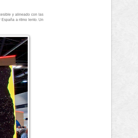
cesible y alineado con las
r España a ritmo lento. Un