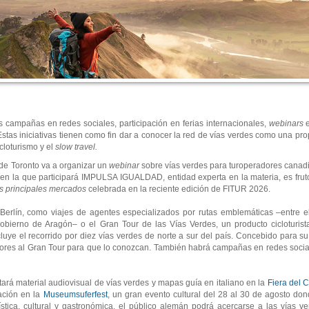
as campañas en redes sociales, participación en ferias internacionales,
webinars
e
o. Estas iniciativas tienen como fin dar a conocer la red de vías verdes como una p
cloturismo y el
slow travel.
de Toronto va a organizar un
webinar
sobre vías verdes para turoperadores canad
ón, en la que participará IMPULSA IGUALDAD, entidad experta en la materia, es fr
s principales mercados
celebrada en la reciente edición de FITUR 2026.
erlín, como viajes de agentes especializados por rutas emblemáticas –entre e
bierno de Aragón– o el Gran Tour de las Vías Verdes, un producto cicloturist
uye el recorrido por diez vías verdes de norte a sur del país. Concebido para s
dores al Gran Tour para que lo conozcan. También habrá campañas en redes socia
tará material audiovisual de vías verdes y mapas guía en italiano en la
Fiera del 
pación en la
Museumsuferfest
, un gran evento cultural del 28 al 30 de agosto do
stica, cultural y gastronómica, el público alemán podrá acercarse a las vías ve