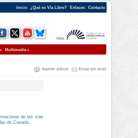
Inicio
¿Qué es Vía Libre?
Enlaces
Contacto
Multimedia
Imprimir artículo
Enviar por email
rnacional de las vías
adas de Canadá.