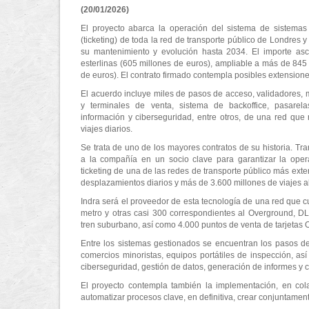
(20/01/2026)
El proyecto abarca la operación del sistema de sistemas
(ticketing) de toda la red de transporte público de Londres 
su mantenimiento y evolución hasta 2034. El importe asc
esterlinas (605 millones de euros), ampliable a más de 845 
de euros). El contrato firmado contempla posibles extension
El acuerdo incluye miles de pasos de acceso, validadores, 
y terminales de venta, sistema de backoffice, pasarel
información y ciberseguridad, entre otros, de una red que
viajes diarios.
Se trata de uno de los mayores contratos de su historia. Tra
a la compañía en un socio clave para garantizar la oper
ticketing de una de las redes de transporte público más ext
desplazamientos diarios y más de 3.600 millones de viajes a
Indra será el proveedor de esta tecnología de una red que 
metro y otras casi 300 correspondientes al Overground, DL
tren suburbano, así como 4.000 puntos de venta de tarjetas Oy
Entre los sistemas gestionados se encuentran los pasos de
comercios minoristas, equipos portátiles de inspección, as
ciberseguridad, gestión de datos, generación de informes y 
El proyecto contempla también la implementación, en cola
automatizar procesos clave, en definitiva, crear conjuntamen