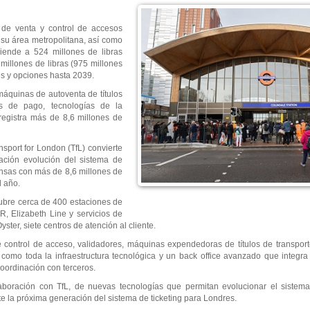
 de venta y control de accesos
y su área metropolitana, así como
iende a 524 millones de libras
millones de libras (975 millones
es y opciones hasta 2039.
máquinas de autoventa de títulos
as de pago, tecnologías de la
 registra más de 8,6 millones de
nsport for London (TfL) convierte
ación evolución del sistema de
ensas con más de 8,6 millones de
l año.
cubre cerca de 400 estaciones de
R, Elizabeth Line y servicios de
ster, siete centros de atención al cliente.
 control de acceso, validadores, máquinas expendedoras de títulos de transport
í como toda la infraestructura tecnológica y un back office avanzado que integra
coordinación con terceros.
boración con TfL, de nuevas tecnologías que permitan evolucionar el sistema,
te la próxima generación del sistema de ticketing para Londres.