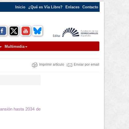
Inicio
¿Qué es Vía Libre?
Enlaces
Contacto
Multimedia
Imprimir artículo
Enviar por email
xpansión hasta 2034 de