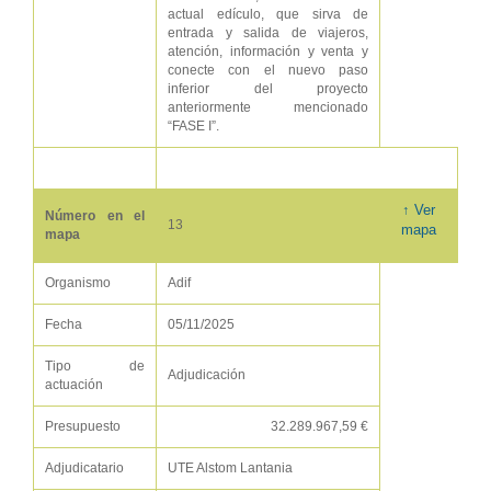
actual edículo, que sirva de
entrada y salida de viajeros,
atención, información y venta y
conecte con el nuevo paso
inferior del proyecto
anteriormente mencionado
“FASE I”.
↑ Ver
Número en el
13
mapa
mapa
Organismo
Adif
Fecha
05/11/2025
Tipo de
Adjudicación
actuación
Presupuesto
32.289.967,59 €
Adjudicatario
UTE Alstom Lantania