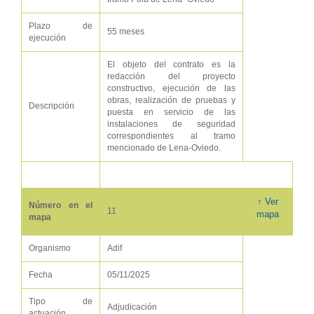
Plazo de
55 meses
ejecución
El objeto del contrato es la
redacción del proyecto
constructivo, ejecución de las
obras, realización de pruebas y
Descripción
puesta en servicio de las
instalaciones de seguridad
correspondientes al tramo
mencionado de Lena-Oviedo.
↑ Ver
Número en el
11
mapa
mapa
Organismo
Adif
Fecha
05/11/2025
Tipo de
Adjudicación
actuación