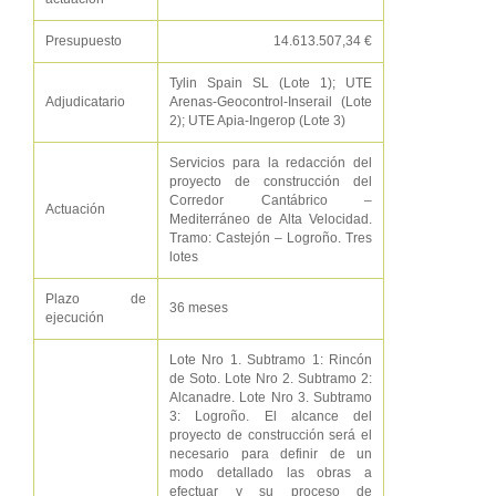
Presupuesto
14.613.507,34 €
Tylin Spain SL (Lote 1); UTE
Adjudicatario
Arenas-Geocontrol-Inserail (Lote
2); UTE Apia-Ingerop (Lote 3)
Servicios para la redacción del
proyecto de construcción del
Corredor Cantábrico –
Actuación
Mediterráneo de Alta Velocidad.
Tramo: Castejón – Logroño. Tres
lotes
Plazo de
36 meses
ejecución
Lote Nro 1. Subtramo 1: Rincón
de Soto. Lote Nro 2. Subtramo 2:
Alcanadre. Lote Nro 3. Subtramo
3: Logroño. El alcance del
proyecto de construcción será el
necesario para definir de un
modo detallado las obras a
efectuar y su proceso de