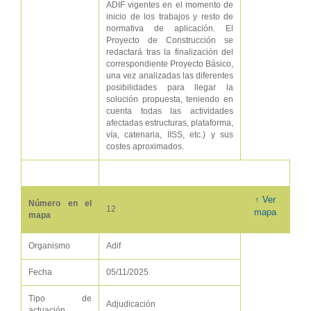
ADIF vigentes en el momento de
inicio de los trabajos y resto de
normativa de aplicación. El
Proyecto de Construcción se
redactará tras la finalización del
correspondiente Proyecto Básico,
una vez analizadas las diferentes
posibilidades para llegar la
solución propuesta, teniendo en
cuenta todas las actividades
afectadas estructuras, plataforma,
vía, catenaria, IISS, etc.) y sus
costes aproximados.
↑ Ver
Número en el
12
mapa
mapa
Organismo
Adif
Fecha
05/11/2025
Tipo de
Adjudicación
actuación