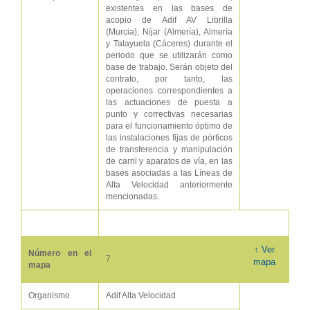
existentes en las bases de
acopio de Adif AV Librilla
(Murcia), Níjar (Almería), Almería
y Talayuela (Cáceres) durante el
periodo que se utilizarán como
base de trabajo. Serán objeto del
contrato, por tanto, las
operaciones correspondientes a
las actuaciones de puesta a
punto y correctivas necesarias
para el funcionamiento óptimo de
las instalaciones fijas de pórticos
de transferencia y manipulación
de carril y aparatos de vía, en las
bases asociadas a las Líneas de
Alta Velocidad anteriormente
mencionadas.
↑ Ver
Número en el
7
mapa
mapa
Organismo
Adif Alta Velocidad