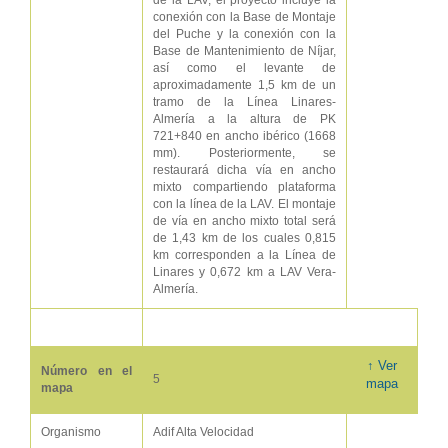
de la LAV, el proyecto incluye la
conexión con la Base de Montaje
del Puche y la conexión con la
Base de Mantenimiento de Níjar,
así como el levante de
aproximadamente 1,5 km de un
tramo de la Línea Linares-
Almería a la altura de PK
721+840 en ancho ibérico (1668
mm). Posteriormente, se
restaurará dicha vía en ancho
mixto compartiendo plataforma
con la línea de la LAV. El montaje
de vía en ancho mixto total será
de 1,43 km de los cuales 0,815
km corresponden a la Línea de
Linares y 0,672 km a LAV Vera-
Almería.
↑ Ver
Número en el
5
mapa
mapa
Organismo
Adif Alta Velocidad