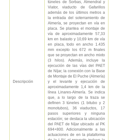
túneles de Sorbas, Almendral y
Viator, viaducto de Gafarillos
además de los últimos metros a
la entrada del soterramiento de
Almería, se proyectan en vía en
placa. Se plantea el montaje de
vía de aproximadamente 57,33
km en balasto y 10,69 km de vía
en placa, todo en ancho 1.435
mm excepto los 672 m finales
que se proyectan en ancho mixto
(3 hilos). Además, incluye la
ejecución de las vías del PAET
de Níjar, la conexión con la Base
de Montaje de El Puche (Almería)
Descripción
y el levante y ejecución de
aproximadamente 1,4 km de la
línea Linares-Almería. Se indica
que, a lo largo de la traza se
definen 3 túneles (1 bitubo y 2
monotubos), 36 viaductos, 17
pasos superiores y ninguna
estación; se destaca la ubicación
del PAET de Níjar ubicado al PK
694+800. Adicionalmente a las
actuaciones de en la plataforma