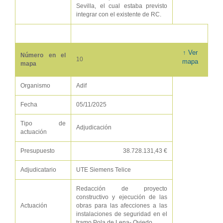
Sevilla, el cual estaba previsto
integrar con el existente de RC.
↑ Ver
Número en el
10
mapa
mapa
Organismo
Adif
Fecha
05/11/2025
Tipo de
Adjudicación
actuación
Presupuesto
38.728.131,43 €
Adjudicatario
UTE Siemens Telice
Redacción de proyecto
constructivo y ejecución de las
Actuación
obras para las afecciones a las
instalaciones de seguridad en el
tramo Pola de Lena- Oviedo