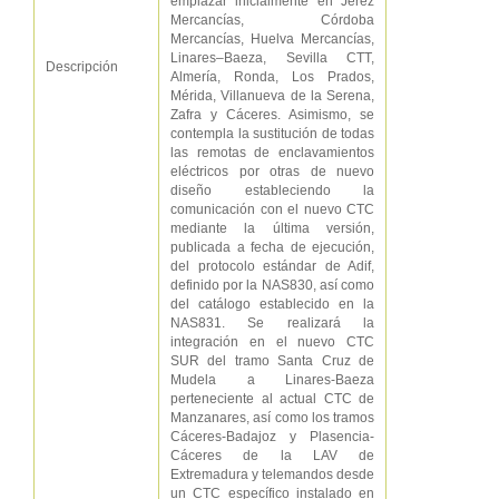
emplazar inicialmente en Jerez
Mercancías, Córdoba
Mercancías, Huelva Mercancías,
Linares–Baeza, Sevilla CTT,
Descripción
Almería, Ronda, Los Prados,
Mérida, Villanueva de la Serena,
Zafra y Cáceres. Asimismo, se
contempla la sustitución de todas
las remotas de enclavamientos
eléctricos por otras de nuevo
diseño estableciendo la
comunicación con el nuevo CTC
mediante la última versión,
publicada a fecha de ejecución,
del protocolo estándar de Adif,
definido por la NAS830, así como
del catálogo establecido en la
NAS831. Se realizará la
integración en el nuevo CTC
SUR del tramo Santa Cruz de
Mudela a Linares-Baeza
perteneciente al actual CTC de
Manzanares, así como los tramos
Cáceres-Badajoz y Plasencia-
Cáceres de la LAV de
Extremadura y telemandos desde
un CTC específico instalado en