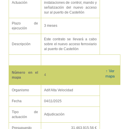
Actuación
instalaciones de control, mando y
señalización del nuevo acceso
sur al puerto de Castellón
Plazo de
3 meses
ejecución
Este contrato se llevará a cabo
Descripción
sobre el nuevo acceso ferroviario
al puerto de Castellón
↑ Ver
Número en el
4
mapa
mapa
Organismo
Adif Alta Velocidad
Fecha
04/11/2025
Tipo de
Adjudicación
actuación
Presupuesto
31.463.915,56 €