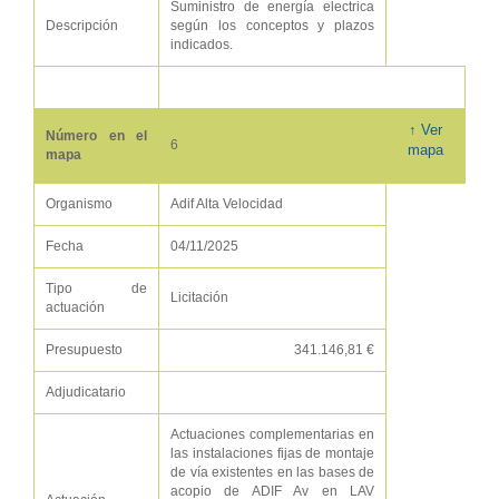
Suministro de energía electrica
Descripción
según los conceptos y plazos
indicados.
↑ Ver
Número en el
6
mapa
mapa
Organismo
Adif Alta Velocidad
Fecha
04/11/2025
Tipo de
Licitación
actuación
Presupuesto
341.146,81 €
Adjudicatario
Actuaciones complementarias en
las instalaciones fijas de montaje
de vía existentes en las bases de
acopio de ADIF Av en LAV