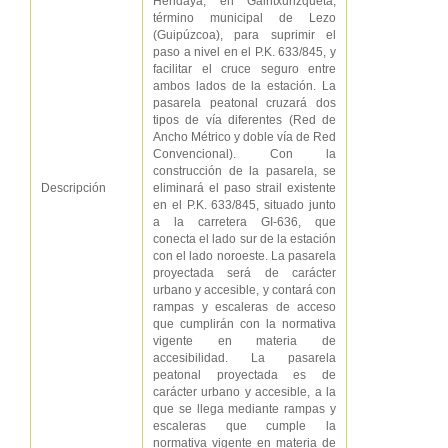
Hendaya, en Gaintxurizqueta,
término municipal de Lezo
(Guipúzcoa), para suprimir el
paso a nivel en el P.K. 633/845, y
facilitar el cruce seguro entre
ambos lados de la estación. La
pasarela peatonal cruzará dos
tipos de vía diferentes (Red de
Ancho Métrico y doble vía de Red
Convencional). Con la
construcción de la pasarela, se
Descripción
eliminará el paso strail existente
en el P.K. 633/845, situado junto
a la carretera GI-636, que
conecta el lado sur de la estación
con el lado noroeste. La pasarela
proyectada será de carácter
urbano y accesible, y contará con
rampas y escaleras de acceso
que cumplirán con la normativa
vigente en materia de
accesibilidad. La pasarela
peatonal proyectada es de
carácter urbano y accesible, a la
que se llega mediante rampas y
escaleras que cumple la
normativa vigente en materia de