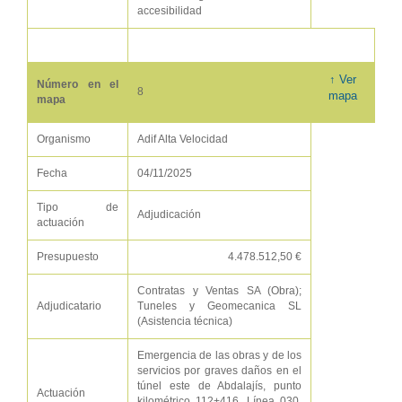
accesibilidad
↑ Ver
Número en el
8
mapa
mapa
Organismo
Adif Alta Velocidad
Fecha
04/11/2025
Tipo de
Adjudicación
actuación
Presupuesto
4.478.512,50 €
Contratas y Ventas SA (Obra);
Adjudicatario
Tuneles y Geomecanica SL
(Asistencia técnica)
Emergencia de las obras y de los
servicios por graves daños en el
túnel este de Abdalajís, punto
Actuación
kilométrico 112+416, Línea 030.