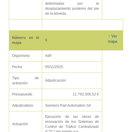
deformadas por el
desplazamiento posterior del pie
de la bóveda.
↑ Ver
Número en el
9
mapa
mapa
Organismo
Adif
Fecha
05/11/2025
Tipo de
Adjudicación
actuación
Presupuesto
11.792.008,52 €
Adjudicatario
Siemens Rail Automation SA
Ejecución de las obras de
renovación de los Sistemas de
Actuación
Control de Tráfico Centralizado
(CTC) del ámbito sur.