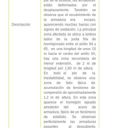
pie de la bóveda, las armaduras
están deformadas por el
desplazamiento. También se
observa que el recubrimiento de
la armadura era escaso,
Descripción
apareciendo muchas barras con
signos de oxidación. La principal
zona afectada se ubica a ambos
lados de la junta fría de
hormigonado entre el anillo 64 y
65, en una longitud de unos 10
m hacia el centro del anillo 65,
hay una zona secundaria de
menor extensión, de 2 m de
longitud por 1,80 m de altura.
En todo el pie de la
inestabilidad, se observa una
zona de fallo típica de
acumulación de tensiones de
compresión de aproximadamente
1,2 m de altura. En esta zona
aparece el hormigón lajeado
alrededor del acero de
armadura, típico de un fenómeno
de estallido. Se observan
perfectamente las armaduras
pasantes al descubierto,