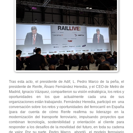
Tras esta acto, el presidente de Adif, L. Pedro Marco de la peña, el
presidente de Renfe, Álvaro Fernández Heredia, y el CEO de Metro de
Madrid, Ignacio Vázquez, compartieron su visión estratégica, los retos y
oportunidades en los que actualmente cada una de sus
organizaciones están trabajando. Fernández Heredia, participó en una
conversación sobre los retos y oportunidades del ferrocarril en España
(para dar cuenta de cómo Renfe reafirma su liderazgo en la
modernización del transporte ferroviario, impulsando proyectos que
combinan tecnología, sostenibilidad y orientación al cliente para
responder a los desafíos de la movilidad del futuro, en toda su cadena
de valor. Por su parte, Pedro Marco abordó el modelo ferroviario