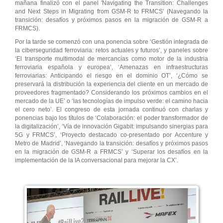
mañana finalizó con el panel 'Navigating the Transition: Challenges
and Next Steps in Migrating from GSM-R to FRMCS' (Navegando la
transición: desafíos y próximos pasos en la migración de GSM-R a
FRMCS).
Por la tarde se comenzó con una ponencia sobre ‘Gestión integrada de
la ciberseguridad ferroviaria: retos actuales y futuros’, y paneles sobre
‘El transporte multimodal de mercancías como motor de la industria
ferroviaria española y europea’, ‘Amenazas en infraestructuras
ferroviarias: Anticipando el riesgo en el dominio OT’, ‘¿Cómo se
preservará la distribución la experiencia del cliente en un mercado de
proveedores fragmentado? Considerando los próximos cambios en el
mercado de la UE’ o ‘las tecnologías de impulso verde: el camino hacia
el cero neto’. El congreso de esta jornada continuó con charlas y
ponencias bajo los títulos de ‘Colaboración: el poder transformador de
la digitalización’, ‘Vía de innovación Gigabit: impulsando sinergias para
5G y FRMCS’, ‘Proyecto destacado co-presentado por Accenture y
Metro de Madrid’, ‘Navegando la transición: desafíos y próximos pasos
en la migración de GSM-R a FRMCS’ y ‘Superar los desafíos en la
implementación de la IA conversacional para mejorar la CX’.