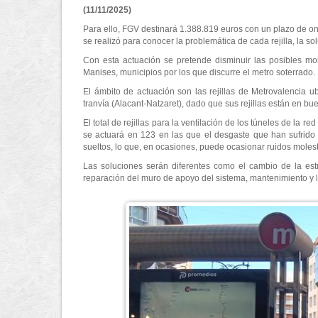
(11/11/2025)
Para ello, FGV destinará 1.388.819 euros con un plazo de onc
se realizó para conocer la problemática de cada rejilla, la so
Con esta actuación se pretende disminuir las posibles mol
Manises, municipios por los que discurre el metro soterrado.
El ámbito de actuación son las rejillas de Metrovalencia u
tranvía (Alacant-Natzaret), dado que sus rejillas están en bue
El total de rejillas para la ventilación de los túneles de la 
se actuará en 123 en las que el desgaste que han sufrido
sueltos, lo que, en ocasiones, puede ocasionar ruidos moles
Las soluciones serán diferentes como el cambio de la estruc
reparación del muro de apoyo del sistema, mantenimiento y limp