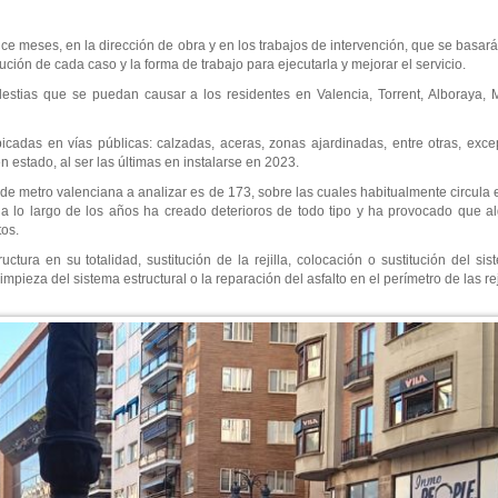
e meses, en la dirección de obra y en los trabajos de intervención, que se basará
lución de cada caso y la forma de trabajo para ejecutarla y mejorar el servicio.
estias que se puedan causar a los residentes en Valencia, Torrent, Alboraya, M
bicadas en vías públicas: calzadas, aceras, zonas ajardinadas, entre otras, exce
n estado, al ser las últimas en instalarse en 2023.
red de metro valenciana a analizar es de 173, sobre las cuales habitualmente circula e
 a lo largo de los años ha creado deterioros de todo tipo y ha provocado que
tos.
tura en su totalidad, sustitución de la rejilla, colocación o sustitución del s
ieza del sistema estructural o la reparación del asfalto en el perímetro de las rej