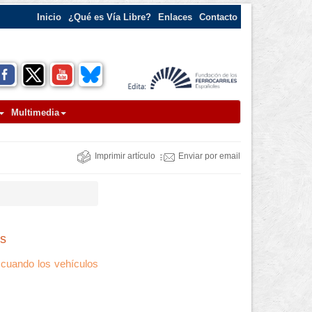
Inicio
¿Qué es Vía Libre?
Enlaces
Contacto
Multimedia
Imprimir artículo
Enviar por email
os
e cuando los vehículos