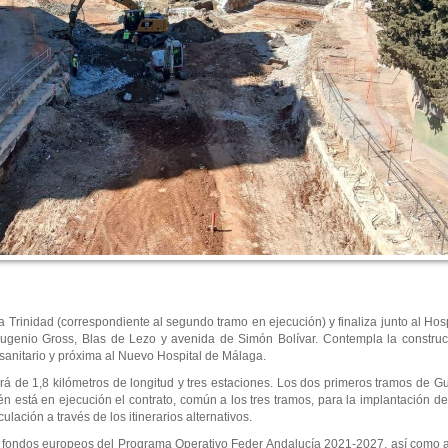
a Trinidad (correspondiente al segundo tramo en ejecución) y finaliza junto al Hospi
s Eugenio Gross, Blas de Lezo y avenida de Simón Bolívar. Contempla la construc
 sanitario y próxima al Nuevo Hospital de Málaga.
rá de 1,8 kilómetros de longitud y tres estaciones. Los dos primeros tramos de G
 está en ejecución el contrato, común a los tres tramos, para la implantación d
culación a través de los itinerarios alternativos.
 fondos europeos del Programa Operativo Feder Andalucía 2021-2027, así como a