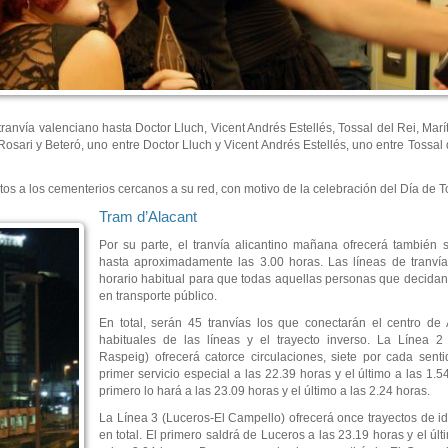
ranvía valenciano hasta Doctor Lluch, Vicent Andrés Estellés, Tossal del Rei, Marí
osari y Beteró, uno entre Doctor Lluch y Vicent Andrés Estellés, uno entre Tossal 
tos a los cementerios cercanos a su red, con motivo de la celebración del Día de T
Tram d’Alacant
Por su parte, el tranvía alicantino mañana ofrecerá también s
hasta aproximadamente las 3.00 horas. Las líneas de tranvía
horario habitual para que todas aquellas personas que decidan
en transporte público.
En total, serán 45 tranvías los que conectarán el centro de 
habituales de las líneas y el trayecto inverso. La Línea 2
Raspeig) ofrecerá catorce circulaciones, siete por cada senti
primer servicio especial a las 22.39 horas y el último a las 1.5
primero lo hará a las 23.09 horas y el último a las 2.24 horas.
La Línea 3 (Luceros-El Campello) ofrecerá once trayectos de ida
en total. El primero saldrá de Luceros a las 23.19 horas y el úl