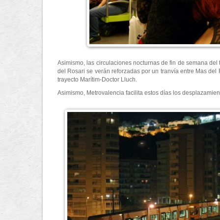
Asimismo, las circulaciones nocturnas de fin de semana del t
del Rosari se verán reforzadas por un tranvía entre Mas del R
trayecto Marítim-Doctor Lluch.
Asimismo, Metrovalencia facilita estos días los desplazamien