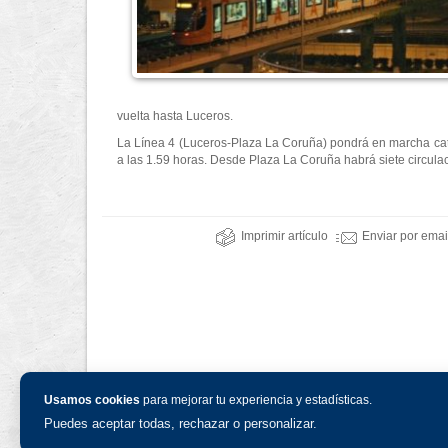
vuelta hasta Luceros.
La Línea 4 (Luceros-Plaza La Coruña) pondrá en marcha cator
a las 1.59 horas. Desde Plaza La Coruña habrá siete circulaci
Imprimir artículo
Enviar por emai
Usamos cookies
para mejorar tu experiencia y estadísticas.
Puedes aceptar todas, rechazar o personalizar.