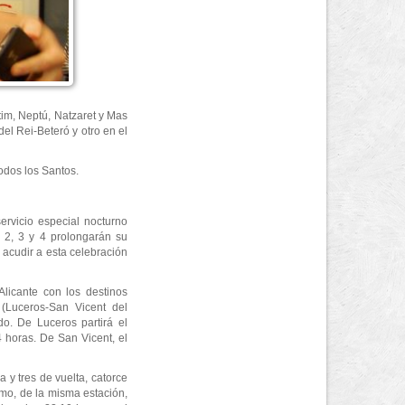
tim, Neptú, Natzaret y Mas
del Rei-Beteró y otro en el
odos los Santos.
ervicio especial nocturno
 2, 3 y 4 prolongarán su
 acudir a esta celebración
Alicante con los destinos
 (Luceros-San Vicent del
do. De Luceros partirá el
4 horas. De San Vicent, el
 y tres de vuelta, catorce
timo, de la misma estación,