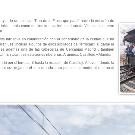
n ayer de
un especial Tren de la Fresa que partió hasta la estación de
 inicial tenía como destino la estación totedana de Villasequilla, pero
a.
a iniciativa en colaboración con el consistorio de la ciudad que ha
njuez, incluso algunos de ellos jubilados del ferrocarril al darse la
s, es además una de las cabeceras de Cercanías Madrid y también
if. En total, tres estaciones ribereñas: Aranjuez, Castillejo y Algodor
rrido por el ferrocarril hasta la estación de Castillejo Añover , donde la
Aranjuez, dejando el tren situado para poder emprender el retorno al