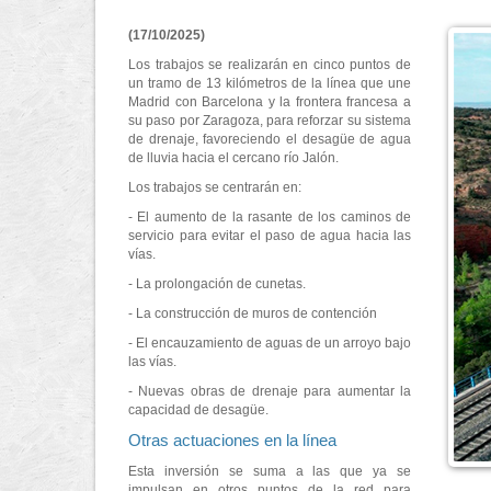
(17/10/2025)
Los trabajos se realizarán en cinco puntos de
un tramo de 13 kilómetros de la línea que une
Madrid con Barcelona y la frontera francesa a
su paso por Zaragoza, para reforzar su sistema
de drenaje, favoreciendo el desagüe de agua
de lluvia hacia el cercano río Jalón.
Los trabajos se centrarán en:
- El aumento de la rasante de los caminos de
servicio para evitar el paso de agua hacia las
vías.
- La prolongación de cunetas.
- La construcción de muros de contención
- El encauzamiento de aguas de un arroyo bajo
las vías.
- Nuevas obras de drenaje para aumentar la
capacidad de desagüe.
Otras actuaciones en la línea
Esta inversión se suma a las que ya se
impulsan en otros puntos de la red para