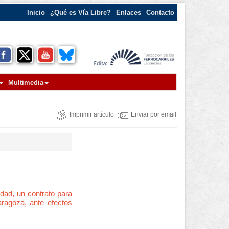
Inicio
¿Qué es Vía Libre?
Enlaces
Contacto
Multimedia
Imprimir artículo
Enviar por email
idad, un contrato para
aragoza, ante efectos