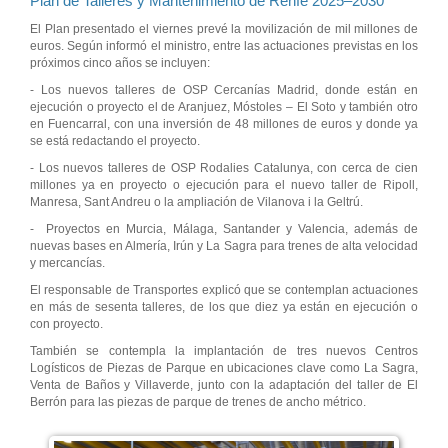
Plan de Talleres y Mantenimiento de Renfe 2025–2030
El Plan presentado el viernes prevé la movilización de mil millones de
euros. Según informó el ministro, entre las actuaciones previstas en los
próximos cinco años se incluyen:
- Los nuevos talleres de OSP Cercanías Madrid, donde están en
ejecución o proyecto el de Aranjuez, Móstoles – El Soto y también otro
en Fuencarral, con una inversión de 48 millones de euros y donde ya
se está redactando el proyecto.
- Los nuevos talleres de OSP Rodalies Catalunya, con cerca de cien
millones ya en proyecto o ejecución para el nuevo taller de Ripoll,
Manresa, Sant Andreu o la ampliación de Vilanova i la Geltrú.
- Proyectos en Murcia, Málaga, Santander y Valencia, además de
nuevas bases en Almería, Irún y La Sagra para trenes de alta velocidad
y mercancías.
El responsable de Transportes explicó que se contemplan actuaciones
en más de sesenta talleres, de los que diez ya están en ejecución o
con proyecto.
También se contempla la implantación de tres nuevos Centros
Logísticos de Piezas de Parque en ubicaciones clave como La Sagra,
Venta de Baños y Villaverde, junto con la adaptación del taller de El
Berrón para las piezas de parque de trenes de ancho métrico.