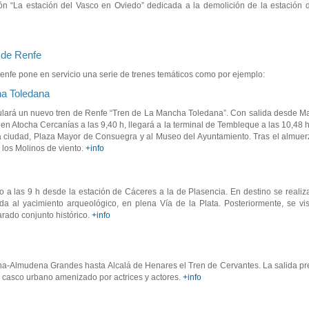
ón “La estación del Vasco en Oviedo” dedicada a la demolición de la estación d
 de Renfe
enfe pone en servicio una serie de trenes temáticos como por ejemplo:
a Toledana
lará un nuevo tren de Renfe “Tren de La Mancha Toledana”. Con salida desde Ma
en Atocha Cercanías a las 9,40 h, llegará a la terminal de Tembleque a las 10,48 h.
la ciudad, Plaza Mayor de Consuegra y al Museo del Ayuntamiento. Tras el almuerz
y los Molinos de viento.
+info
 a las 9 h desde la estación de Cáceres a la de Plasencia. En destino se realiza
a al yacimiento arqueológico, en plena Vía de la Plata. Posteriormente, se visi
larado conjunto histórico.
+info
ha-Almudena Grandes hasta Alcalá de Henares el Tren de Cervantes. La salida prev
 el casco urbano amenizado por actrices y actores.
+info