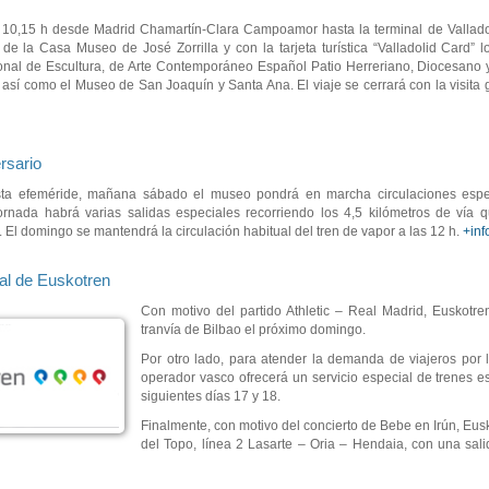
as 10,15 h desde Madrid Chamartín-Clara Campoamor hasta la terminal de Valla
de la Casa Museo de José Zorrilla y con la tarjeta turística “Valladolid Card” l
cional de Escultura, de Arte Contemporáneo Español Patio Herreriano, Diocesano y
í como el Museo de San Joaquín y Santa Ana. El viaje se cerrará con la visita g
rsario
ta efeméride, mañana sábado el museo pondrá en marcha circulaciones espec
ornada habrá varias salidas especiales recorriendo los 4,5 kilómetros de vía
 El domingo se mantendrá la circulación habitual del tren de vapor a las 12 h.
+inf
al de Euskotren
Con motivo del partido Athletic – Real Madrid, Euskotren
tranvía de Bilbao el próximo domingo.
Por otro lado, para atender la demanda de viajeros por l
operador vasco ofrecerá un servicio especial de trenes e
siguientes días 17 y 18.
Finalmente, con motivo del concierto de Bebe en Irún, Eusk
del Topo, línea 2 Lasarte – Oria – Hendaia, con una sali