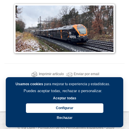
Imprimir artículo
Enviar por email
Usamos cookies
para mejorar tu experiencia y estadísticas.
Puedes aceptar todas, rechazar o personalizar.
Aceptar todas
Configurar
Rechazar
Aviso legal
-
Política de privacidad
-
Política de cookies
© Vía Libre - Fundación de los Ferrocarriles Españoles - 2026