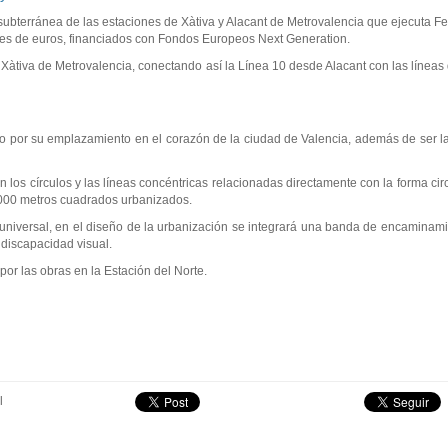
subterránea de las estaciones de Xàtiva y Alacant de Metrovalencia que ejecuta Fer
nes de euros, financiados con Fondos Europeos Next Generation.
y Xàtiva de Metrovalencia, conectando así la Línea 10 desde Alacant con las líneas
ivo por su emplazamiento en el corazón de la ciudad de Valencia, además de ser 
 los círculos y las líneas concéntricas relacionadas directamente con la forma cir
2.000 metros cuadrados urbanizados.
universal, en el diseño de la urbanización se integrará una banda de encaminamie
 discapacidad visual.
por las obras en la Estación del Norte.
l