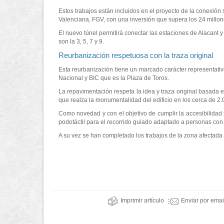
Estos trabajos están incluidos en el proyecto de la conexión 
Valenciana, FGV, con una inversión que supera los 24 millo
El nuevo túnel permitirá conectar las estaciones de Alacant 
son la 3, 5, 7 y 9.
Reurbanización respetuosa con la traza original
Esta reurbanización tiene un marcado carácter representat
Nacional y BIC que es la Plaza de Toros.
La repavimentación respeta la idea y traza original basada en
que realza la monumentalidad del edificio en los cerca de 
Como novedad y con el objetivo de cumplir la accesibilidad 
podotáctil para el recorrido guiado adaptado a personas con
A su vez se han completado los trabajos de la zona afectada 
Imprimir artículo
Enviar por emai