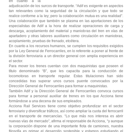
en cuanto a la
adjudicación de los surcos de transporte. “Adif es exigente en aspectos
tan relevantes como la seguridad de la circulación y que todo se
realice conforme a la ley; pero la colaboración mutua es una realidad”.
Una colaboración que también se plasma en las aportaciones de los
especialistas de Adif a la hora de realizar operaciones de carga y
descarga, acoplamiento del material y maniobras del tren en vías de
apartadero y otras labores auxiliares como circulación en maniobras,
acoplamiento, pruebas de frenado, etcétera.
En cuanto a los recursos humanos, se cumplen los requisitos exigidos
por la Ley General de Ferrocarriles, en lo referente a poner al frente de
la división ferroviaria a un director general con amplia experiencia en
el sector.
Para mover los trenes cuentan con dos maquinistas que poseen el
título denominado “B”, que les capacita para la conducción de
locomotoras en transporte regular. Estas titulaciones han sido
concedidas tras superar unos cursos puente convocados por la
Dirección General de Ferrocarriles para formar a maquinistas.
También Adif y la Dirección General de Ferrocarriles convoca cursos
para formar a personal auxiliar de trenes en los que Acciona tiene
formándose a una decena de sus empleados.
Acciona Rail Services tiene como objetivo profundizar en el sector
ferroviario y diversificar tráficos, así como ampliar la cuota del ferrocarril
en el transporte de mercancías. “Lo que más nos interesa es abrir
nuevas vías de mercado”, afirma el responsable de Acciona, “y aunque
la corporación dispone de una importante flota de camiones, nuestra
filosofía es primar el desarrollo sostenible y estamos estudiando el