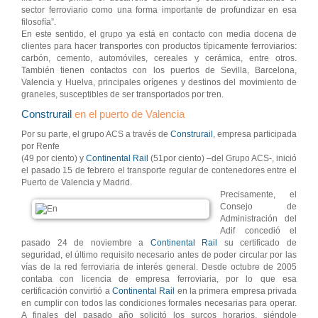
sector ferroviario como una forma importante de profundizar en esa
filosofía”.
En este sentido, el grupo ya está en contacto con media docena de
clientes para hacer transportes con productos típicamente ferroviarios:
carbón, cemento, automóviles, cereales y cerámica, entre otros.
También tienen contactos con los puertos de Sevilla, Barcelona,
Valencia y Huelva, principales orígenes y destinos del movimiento de
graneles, susceptibles de ser transportados por tren.
Construrail
en el puerto de Valencia
Por su parte, el grupo ACS a través de
Construrail
, empresa participada
por Renfe
(49 por ciento) y
Continental Rail
(51por ciento) –del Grupo ACS-, inició
el pasado 15 de febrero el transporte regular de contenedores entre el
Puerto de Valencia y Madrid.
Precisamente, el
Consejo de
Administración del
Adif concedió el
pasado 24 de noviembre a
Continental Rail
su certificado de
seguridad, el último requisito necesario antes de poder circular por las
vías de la red ferroviaria de interés general. Desde octubre de 2005
contaba con licencia de empresa ferroviaria, por lo que esa
certificación convirtió a
Continental Rail
en la primera empresa privada
en cumplir con todos las condiciones formales necesarias para operar.
A finales del pasado año solicitó los surcos horarios, siéndole