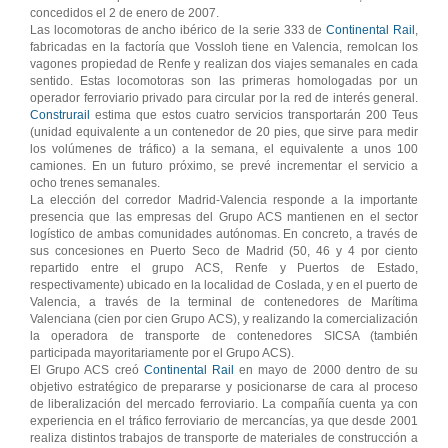
concedidos el 2 de enero de 2007.
Las locomotoras de ancho ibérico de la serie 333 de
Continental Rail
,
fabricadas en la factoría que Vossloh tiene en Valencia, remolcan los
vagones propiedad de Renfe y realizan dos viajes semanales en cada
sentido. Estas locomotoras son las primeras homologadas por un
operador ferroviario privado para circular por la red de interés general.
Construrail
estima que estos cuatro servicios transportarán 200 Teus
(unidad equivalente a un contenedor de 20 pies, que sirve para medir
los volúmenes de tráfico) a la semana, el equivalente a unos 100
camiones. En un futuro próximo, se prevé incrementar el servicio a
ocho trenes semanales.
La elección del corredor Madrid-Valencia responde a la importante
presencia que las empresas del Grupo ACS mantienen en el sector
logístico de ambas comunidades autónomas. En concreto, a través de
sus concesiones en Puerto Seco de Madrid (50, 46 y 4 por ciento
repartido entre el grupo ACS, Renfe y Puertos de Estado,
respectivamente) ubicado en la localidad de Coslada, y en el puerto de
Valencia, a través de la terminal de contenedores de Marítima
Valenciana (cien por cien Grupo ACS), y realizando la comercialización
la operadora de transporte de contenedores SICSA (también
participada mayoritariamente por el Grupo ACS).
El Grupo ACS creó
Continental Rail
en mayo de 2000 dentro de su
objetivo estratégico de prepararse y posicionarse de cara al proceso
de liberalización del mercado ferroviario. La compañía cuenta ya con
experiencia en el tráfico ferroviario de mercancías, ya que desde 2001
realiza distintos trabajos de transporte de materiales de construcción a