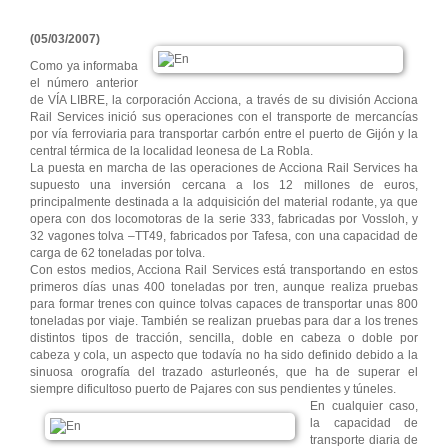
(05/03/2007)
Como ya informaba
el número anterior
de VÍA LIBRE, la corporación Acciona, a través de su división Acciona
Rail Services inició sus operaciones con el transporte de mercancías
por vía ferroviaria para transportar carbón entre el puerto de Gijón y la
central térmica de la localidad leonesa de La Robla.
La puesta en marcha de las operaciones de Acciona Rail Services ha
supuesto una inversión cercana a los 12 millones de euros,
principalmente destinada a la adquisición del material rodante, ya que
opera con dos locomotoras de la serie 333, fabricadas por Vossloh, y
32 vagones tolva –TT49, fabricados por Tafesa, con una capacidad de
carga de 62 toneladas por tolva.
Con estos medios, Acciona Rail Services está transportando en estos
primeros días unas 400 toneladas por tren, aunque realiza pruebas
para formar trenes con quince tolvas capaces de transportar unas 800
toneladas por viaje. También se realizan pruebas para dar a los trenes
distintos tipos de tracción, sencilla, doble en cabeza o doble por
cabeza y cola, un aspecto que todavía no ha sido definido debido a la
sinuosa orografía del trazado asturleonés, que ha de superar el
siempre dificultoso puerto de Pajares con sus pendientes y túneles.
En cualquier caso,
la capacidad de
transporte diaria de