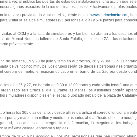
imera vez al público las puertas de estas dos instalaciones, una acción que se 
onocer algunos espacios de la red destinados a usos exclusivamente profesionales
r la reserva previa de la visita en el siguiente enlace
www.obrimelmetro.cat
, has
s para visitar la sala de simuladores (96 personas al día) y 576 plazas para conoc
visitas al CCM y a la sala de simuladores y también se abrirán a los usuarios o
ca de Mercat Nou, los talleres de Santa Eulalia, el taller de ZAL, las estacione
etarán próximamente.
in de semana, 19 y 20 de julio y también el próximo, 26 y 27 de julio. El horario
mada de veinticinco minutos. Los grupos serán de dieciséis personas y se organiz
l cerebro del metro, el espacio ubicado en el barrio de La Sagrera desde donde
io, los días 26 y 27, en horario de 9.30 a 13.00 horas y cada visita tendrá una du
rganizado seis turnos al día. Durante las visitas, los asistentes podrán apre
los simuladores disponibles en el espacio ubicado debajo de la plaza de Cataluny
tro horas los 365 días del año, y desde allí se garantiza el correcto funcionamient
hora punta y más de un millón y medio de usuarios al día. Desde el centro neurálg
seguridad, los canales de emergencia e información, la megafonía, los trabajo
on la máxima calidad, eficiencia y rapidez.
iembre de 2024 y ha acogido a unos 450 profesionales que han utilizado algun