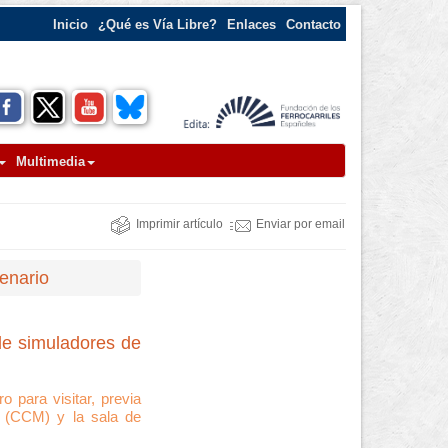
Inicio
¿Qué es Vía Libre?
Enlaces
Contacto
Multimedia
Imprimir artículo
Enviar por email
tenario
de simuladores de
 para visitar, previa
o (CCM) y la sala de