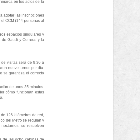
enmarca en los actos de la
.
ta agotar las inscripciones
er el CCM (144 personas al
tros espacios singulares y
s de Gaudí y Correos y la
 de visitas será de 9.30 a
aron nueve turnos por día.
 se garantiza el correcto
ración de unos 35 minutos.
nder cómo funcionan estas
a.
o de 126 kilómetros de red,
ico del Metro se regulan y
s nocturnos, se resuelven
a de las ocho cabinas de