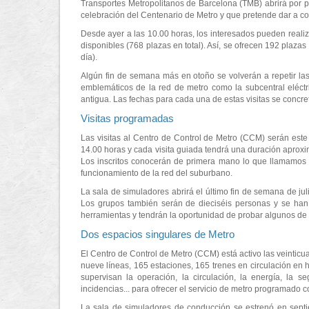
Transportes Metropolitanos de Barcelona (TMB) abrirá por pr
celebración del Centenario de Metro y que pretende dar a c
Desde ayer a las 10.00 horas, los interesados pueden realiza
disponibles (768 plazas en total). Así, se ofrecen 192 plaza
día).
Algún fin de semana más en otoño se volverán a repetir las 
emblemáticos de la red de metro como la subcentral eléctri
antigua. Las fechas para cada una de estas visitas se concr
Visitas programadas
Las visitas al Centro de Control de Metro (CCM) serán este f
14.00 horas y cada visita guiada tendrá una duración aproxi
Los inscritos conocerán de primera mano lo que llamamos e
funcionamiento de la red del suburbano.
La sala de simuladores abrirá el último fin de semana de jul
Los grupos también serán de dieciséis personas y se han o
herramientas y tendrán la oportunidad de probar algunos de 
Dos espacios singulares de Metro
El Centro de Control de Metro (CCM) está activo las veinticua
nueve líneas, 165 estaciones, 165 trenes en circulación en 
supervisan la operación, la circulación, la energía, la 
incidencias... para ofrecer el servicio de metro programado c
La sala de simuladores de conducción se estrenó en sept