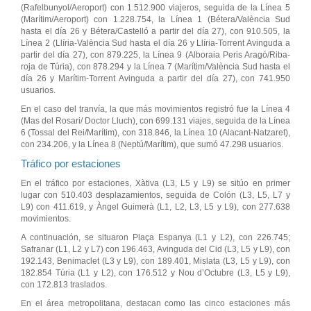
(Rafelbunyol/Aeroport) con 1.512.900 viajeros, seguida de la Línea 5
(Marítim/Aeroport) con 1.228.754, la Línea 1 (Bétera/València Sud
hasta el día 26 y Bétera/Castelló a partir del día 27), con 910.505, la
Línea 2 (Llíria-València Sud hasta el día 26 y Llíria-Torrent Avinguda a
partir del día 27), con 879.225, la Línea 9 (Alboraia Peris Aragó/Riba-
roja de Túria), con 878.294 y la Línea 7 (Marítim/València Sud hasta el
día 26 y Marítim-Torrent Avinguda a partir del día 27), con 741.950
usuarios.
En el caso del tranvía, la que más movimientos registró fue la Línea 4
(Mas del Rosari/ Doctor Lluch), con 699.131 viajes, seguida de la Línea
6 (Tossal del Rei/Marítim), con 318.846, la Línea 10 (Alacant-Natzaret),
con 234.206, y la Línea 8 (Neptú/Marítim), que sumó 47.298 usuarios.
Tráfico por estaciones
En el tráfico por estaciones, Xàtiva (L3, L5 y L9) se sitúo en primer
lugar con 510.403 desplazamientos, seguida de Colón (L3, L5, L7 y
L9) con 411.619, y Àngel Guimerà (L1, L2, L3, L5 y L9), con 277.638
movimientos.
A continuación, se situaron Plaça Espanya (L1 y L2), con 226.745;
Safranar (L1, L2 y L7) con 196.463, Avinguda del Cid (L3, L5 y L9), con
192.143, Benimaclet (L3 y L9), con 189.401, Mislata (L3, L5 y L9), con
182.854 Túria (L1 y L2), con 176.512 y Nou d’Octubre (L3, L5 y L9),
con 172.813 traslados.
En el área metropolitana, destacan como las cinco estaciones más