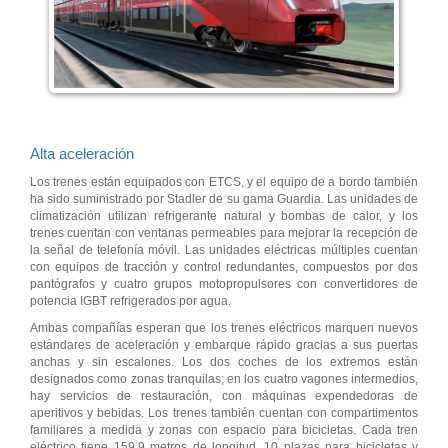
Alta aceleración
Los trenes están equipados con ETCS, y el equipo de a bordo también
ha sido suministrado por Stadler de su gama Guardia. Las unidades de
climatización utilizan refrigerante natural y bombas de calor, y los
trenes cuentan con ventanas permeables para mejorar la recepción de
la señal de telefonía móvil. Las unidades eléctricas múltiples cuentan
con equipos de tracción y control redundantes, compuestos por dos
pantógrafos y cuatro grupos motopropulsores con convertidores de
potencia IGBT refrigerados por agua.
Ambas compañías esperan que los trenes eléctricos marquen nuevos
estándares de aceleración y embarque rápido gracias a sus puertas
anchas y sin escalones. Los dos coches de los extremos están
designados como zonas tranquilas; en los cuatro vagones intermedios,
hay servicios de restauración, con máquinas expendedoras de
aperitivos y bebidas. Los trenes también cuentan con compartimentos
familiares a medida y zonas con espacio para bicicletas. Cada tren
eléctrico tiene 159,9 metros de longitud, 10 plazas para bicicletas y