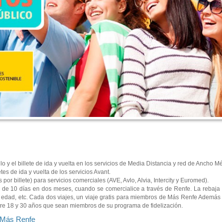
llo y el billete de ida y vuelta en los servicios de Media Distancia y red de Ancho Mé
etes de ida y vuelta de los servicios Avant.
or billete) para servicios comerciales (AVE, Avlo, Alvia, Intercity y Euromed).
il de 10 días en dos meses, cuando se comercialice a través de Renfe. La rebaja s
egún edad, etc. Cada dos viajes, un viaje gratis para miembros de Más Renfe Ademá
ntre 18 y 30 años que sean miembros de su programa de fidelización.
e Más Renfe