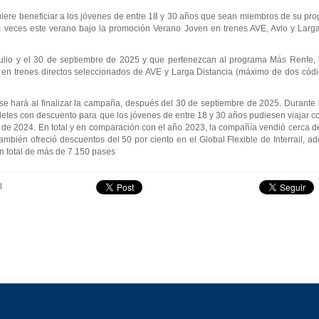
iere beneficiar a los jóvenes de entre 18 y 30 años que sean miembros de su pro
s veces este verano bajo la promoción Verano Joven en trenes AVE, Avlo y Larga 
julio y el 30 de septiembre de 2025 y que pertenezcan al programa Más Renfe, 
e en trenes directos seleccionados de AVE y Larga Distancia (máximo de dos códi
 se hará al finalizar la campaña, después del 30 de septiembre de 2025. Durante la
letes con descuento para que los jóvenes de entre 18 y 30 años pudiesen viajar 
re de 2024. En total y en comparación con el año 2023, la compañía vendió cerca d
mbién ofreció descuentos del 50 por ciento en el Global Flexible de Interrail, ad
n total de más de 7.150 pases
l