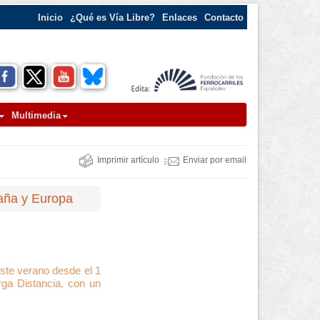
Inicio
¿Qué es Vía Libre?
Enlaces
Contacto
Multimedia
Imprimir artículo
Enviar por email
paña y Europa
este verano desde el 1
rga Distancia, con un