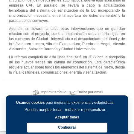
circulación de los nuevos trenes automáticos, que ya está fabricando la
empresa CAF. En paralelo, se llevará a cabo la actualización
tecnológica del sistema de señalización de la L6, incorporando la
sincronización necesaria entre la apertura de estos elementos y la
parada de los convoyes.
Además, se llevarán a cabo otras intervenciones que no guardan
relación con el proyecto, como la implantación de catenaria rígida en
las cocheras de Ciudad Universitaria o el desamiantado del túnel y de
la bóveda en Lucero, Alto de Extremadura, Puerta del Ángel, Vicente
Aleixandre, Sainz de Baranda y Ciudad Universitaria.
La reforma completa de esta línea finalizará en 2027 con la recepción
de los nuevos trenes sin cabina de conducción. Esta característica
requiere actuar sobre todos los elementos del sistema de metro, desde
la vía a los túneles, comunicaciones, energía y señalización.
Imprimir artículo
Enviar por email
Usamos cookies
para mejorar tu experiencia y estadísticas.
Puedes aceptar todas, rechazar o personalizar.
Aceptar todas
Configurar