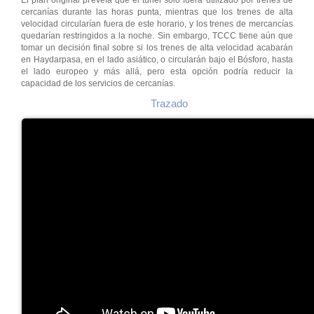
El plan original preveía que el túnel sólo fuera utilizado por trenes de
cercanías durante las horas punta, mientras que los trenes de alta
velocidad circularían fuera de este horario, y los trenes de mercancías
quedarían restringidos a la noche. Sin embargo, TCCC tiene aún que
tomar un decisión final sobre si los trenes de alta velocidad acabarán
en Haydarpasa, en el lado asiático, o circularán bajo el Bósforo, hasta
el lado europeo y más allá, pero esta opción podría reducir la
capacidad de los servicios de cercanías.
Trazado