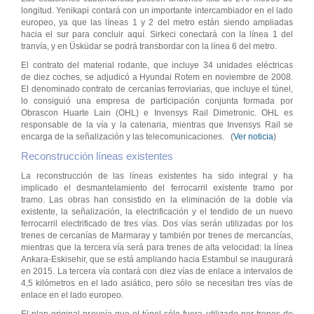
longitud. Yenikapi contará con un importante intercambiador en el lado
europeo, ya que las líneas 1 y 2 del metro están siendo ampliadas
hacia el sur para concluir aquí. Sirkeci conectará con la línea 1 del
tranvía, y en Üsküdar se podrá transbordar con la línea 6 del metro.
El contrato del material rodante, que incluye 34 unidades eléctricas
de diez coches, se adjudicó a Hyundai Rotem en noviembre de 2008.
El denominado contrato de cercanías ferroviarias, que incluye el túnel,
lo consiguió una empresa de participación conjunta formada por
Obrascon Huarte Lain (OHL) e Invensys Rail Dimetronic. OHL es
responsable de la vía y la catenaria, mientras que Invensys Rail se
encarga de la señalización y las telecomunicaciones. (
Ver noticia
)
Reconstrucción líneas existentes
La reconstrucción de las líneas existentes ha sido integral y ha
implicado el desmantelamiento del ferrocarril existente tramo por
tramo. Las obras han consistido en la eliminación de la doble vía
existente, la señalización, la electrificación y el tendido de un nuevo
ferrocarril electrificado de tres vías. Dos vías serán utilizadas por los
trenes de cercanías de Marmaray y también por trenes de mercancías,
mientras que la tercera vía será para trenes de alta velocidad: la línea
Ankara-Eskisehir, que se está ampliando hacia Estambul se inaugurará
en 2015. La tercera vía contará con diez vías de enlace a intervalos de
4,5 kilómetros en el lado asiático, pero sólo se necesitan tres vías de
enlace en el lado europeo.