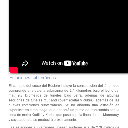
Estaciones subterráneas
El contrato del cruce del Bósforo incluye la construcción del túnel, que
comprende una galería submarina de 1,4 kilómetros bajo el lecho del
mar, 9,8 kilómetros de túneles bajo tierra, además de algunas
secciones de túneles “cut and cover” (cortar y cubrir), además de las
nuevas estaciones subterráneas. Se ha añadido una estación en
superficie en Ibrahimaga, que ofrecerá un punto de intercambio con la
línea de metro Kadiköy-Kartal, que pasa bajo la línea de Los Marmaray,
y cuya apertura se producirá próximamente.
Las estaciones subterráneas poseen andenes isla de 270 metros de